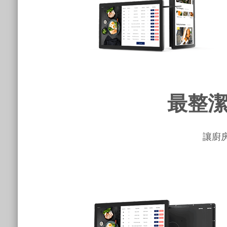
最整
讓廚