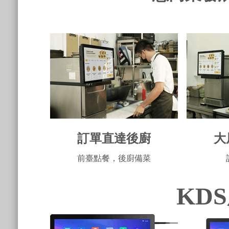
訂單直達後廚
大
前臺點餐，後廚備菜
KD